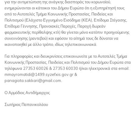
για την αντιμετώπιση της ανάγκης διασποράς του κορωνοϊού,
ενημερώνονται οι κάτοικοι του Δήμου Ευρώτα ότι η εξυπηρέτησή τους
από το Αυτοτελές Τμήμα Κοινωνικής Προστασίας, Παιδείας και
Πολιτισμού (Ελάχιστο Εγγυημένο Εισόδημα (ΚΕΑ), Επίδομα Στέγασης,
Επίδομα Γέννησης, Προνοιακές Παροχές, Παροχή δωρεάν
φαρμακευτικής περίθαλψης κτλ) θα γίνεται μόνο κατόπιν προηγούμενης
συνεννόησης (ραντεβού) και εφόσον το αίτημά τους δε δύναται να
ικανοποιηθεί με άλλο τρόπο, ιδίως τηλεπικοινωνιακά.
Για πληροφορίες και διευκρινίσεις επικοινωνείτε με το Αυτοτελές Τμήμα
Κοινωνικής Προστασίας, Παιδείας και Πολιτισμού του Δήμου Ευρώτα στα
τηλέφωνα 27353 60026 & 27353 60030 ή/και ηλεκτρονικά στα email:
mmayromatidi@1499.syzefxis.gov.gr &
panagiota.sakkari@gmail.com.
Ο Αρμόδιος Αντιδήμαρχος
Σωτήριος Παπανικολάου