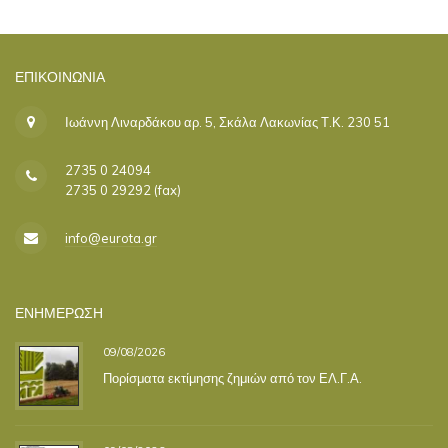
ΕΠΙΚΟΙΝΩΝΊΑ
Ιωάννη Λιναρδάκου αρ. 5, Σκάλα Λακωνίας Τ.Κ. 230 51
2735 0 24094
2735 0 29292 (fax)
info@eurota.gr
ΕΝΗΜΕΡΩΣΗ
09/08/2026
Πορίσματα εκτίμησης ζημιών από τον ΕΛ.Γ.Α.