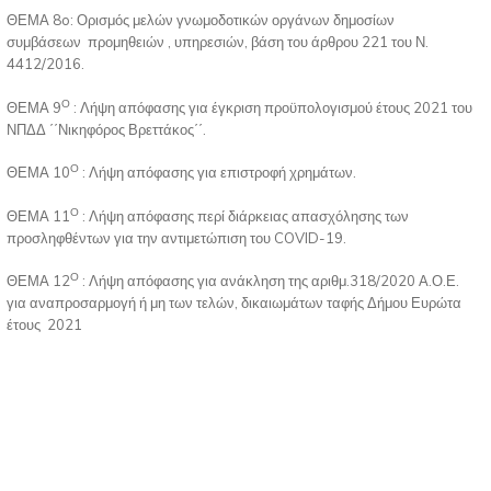
ΘΕΜΑ 8o: Ορισμός μελών γνωμοδοτικών οργάνων δημοσίων
συμβάσεων προμηθειών , υπηρεσιών, βάση του άρθρου 221 του Ν.
4412/2016.
Ο
ΘΕΜΑ 9
: Λήψη απόφασης για έγκριση προϋπολογισμού έτους 2021 του
ΝΠΔΔ ΄΄Νικηφόρος Βρεττάκος΄΄.
Ο
ΘΕΜΑ 10
: Λήψη απόφασης για επιστροφή χρημάτων.
Ο
ΘΕΜΑ 11
: Λήψη απόφασης περί διάρκειας απασχόλησης των
προσληφθέντων για την αντιμετώπιση του COVID-19.
Ο
ΘΕΜΑ 12
: Λήψη απόφασης για ανάκληση της αριθμ.318/2020 Α.Ο.Ε.
για αναπροσαρμογή ή μη των τελών, δικαιωμάτων ταφής Δήμου Ευρώτα
έτους 2021