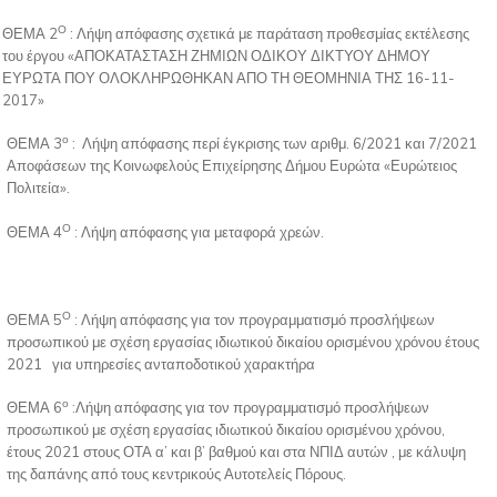
Ο
ΘΕΜΑ 2
: Λήψη απόφασης σχετικά με παράταση προθεσμίας εκτέλεσης
του έργου «ΑΠΟΚΑΤΑΣΤΑΣΗ ΖΗΜΙΩΝ ΟΔΙΚΟΥ ΔΙΚΤΥΟΥ ΔΗΜΟΥ
ΕΥΡΩΤΑ ΠΟΥ ΟΛΟΚΛΗΡΩΘΗΚΑΝ ΑΠΟ ΤΗ ΘΕΟΜΗΝΙΑ ΤΗΣ 16-11-
2017»
ο
ΘΕΜΑ 3
: Λήψη απόφασης περί έγκρισης των αριθμ. 6/2021 και 7/2021
Αποφάσεων της Κοινωφελούς Επιχείρησης Δήμου Ευρώτα «Ευρώτειος
Πολιτεία».
Ο
ΘΕΜΑ 4
: Λήψη απόφασης για μεταφορά χρεών.
Ο
ΘΕΜΑ 5
: Λήψη απόφασης για τον προγραμματισμό προσλήψεων
προσωπικού με σχέση εργασίας ιδιωτικού δικαίου ορισμένου χρόνου έτους
2021 για υπηρεσίες ανταποδοτικού χαρακτήρα
ο
ΘΕΜΑ 6
:Λήψη απόφασης για τον προγραμματισμό προσλήψεων
προσωπικού με σχέση εργασίας ιδιωτικού δικαίου ορισμένου χρόνου,
έτους 2021 στους ΟΤΑ α’ και β’ βαθμού και στα ΝΠΙΔ αυτών , με κάλυψη
της δαπάνης από τους κεντρικούς Αυτοτελείς Πόρους.