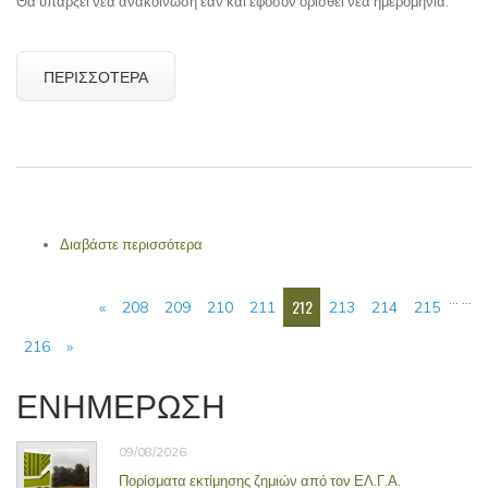
Θα υπάρξει νέα ανακοίνωση εάν και εφόσον ορισθεί νέα ημερομηνία.
ΠΕΡΙΣΣΌΤΕΡΑ
Διαβάστε περισσότερα
για ΑΝΑΒΟΛΗ ΜΟΥΣΙΚΗΣ ΣΥΝΑΥΛΙΑΣ ΣΤΟ
ΒΟΤΑΝΙΚΟ ΚΗΠΟ ΤΟΥ ΙΠΠΟΚΡΑΤΗ
ΣΕΛΊΔΕΣ
…
…
212
«
208
209
210
211
213
214
215
216
»
ΕΝΗΜΕΡΩΣΗ
09/08/2026
Πορίσματα εκτίμησης ζημιών από τον ΕΛ.Γ.Α.