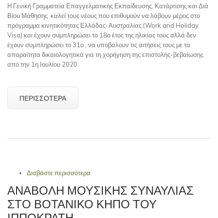
Η Γενική Γραμματεία Επαγγελματικής Εκπαίδευσης, Κατάρτισης και Διά
Βίου Μάθησης καλεί τους νέους που επιθυμούν να λάβουν μέρος στο
πρόγραμμα κινητικότητας Ελλάδας-Αυστραλίας (Work and Holiday
Visa) και έχουν συμπληρώσει το 18ο έτος της ηλικίας τους αλλά δεν
έχουν συμπληρώσει το 31ο , να υποβάλουν τις αιτήσεις τους με τα
απαραίτητα δικαιολογητικά για τη χορήγηση της επιστολής-βεβαίωσης
από την 1η Ιουλίου 2020.
ΠΕΡΙΣΣΌΤΕΡΑ
Διαβάστε περισσότερα
για ΠΡΟΣΚΛΗΣΗ ΓΙΑ ΤΗ ΣΥΜΜΕΤΟΧΗ ΣΤΟ
ΠΡΟΓΡΑΜΜΑ ΓΙΑ ΤΗΝ ΚΙΝΗΤΙΚΟΤΗΤΑ
ΑΝΑΒΟΛΗ ΜΟΥΣΙΚΗΣ ΣΥΝΑΥΛΙΑΣ
ΤΩΝ ΝΕΩΝ EΛΛΑΔΑΣ-ΑΥΣΤΡΑΛΙΑΣ
ΣΤΟ ΒΟΤΑΝΙΚΟ ΚΗΠΟ ΤΟΥ
«WORK AND HOLIDAY VISA»
ΙΠΠΟΚΡΑΤΗ