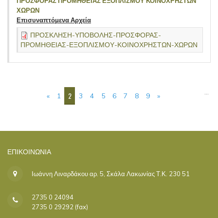
ΠΡΟΣΦΟΡΑΣ ΠΡΟΜΗΘΕΙΑΣ ΕΞΟΠΛΙΣΜΟΥ ΚΟΙΝΟΧΡΗΣΤΩΝ
ΧΩΡΩΝ
Επισυναπτόμενα Αρχεία
ΠΡΟΣΚΛΗΣΗ-ΥΠΟΒΟΛΗΣ-ΠΡΟΣΦΟΡΑΣ-
ΠΡΟΜΗΘΕΙΑΣ-ΕΞΟΠΛΙΣΜΟΥ-ΚΟΙΝΟΧΡΗΣΤΩΝ-ΧΩΡΩΝ
ΣΕΛΊΔΕΣ
…
2
«
1
3
4
5
6
7
8
9
»
ΕΠΙΚΟΙΝΩΝΊΑ
Ιωάννη Λιναρδάκου αρ. 5, Σκάλα Λακωνίας Τ.Κ. 230 51
2735 0 24094
2735 0 29292 (fax)