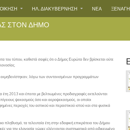
ΙΟΙΚΗΣΗ
ΗΛ. ΔΙΑΚΥΒΕΡΝΗΣΗ
ΝΕΑ
ΞΕΝΑΓ
ΑΣ ΣΤΟΝ ΔΉΜΟ
 του τύπου, καθιστά σαφές ότι ο Δήμος Ευρώτα δεν βρίσκεται ούτε
λονοσίας.
ίας εκμηδενίστηκαν, λόγω των συντονισμένων προγραμμάτων
α έτη 2013 και έπειτα με βελτιωμένες προδιαγραφές εκτελούνται
πίγειους ψεκασμούς όσο και αεροψεκασμούς, οι οποίοι
μένες περιοχές του αστικού και περαστικού ιστού και στα φυσικά
ο πληθυσμό, τα τελευταία έτη στην εδαφική επικράτεια του Δήμου
κές για την ελονοσία χώρες ελέγχονται συστηματικά από ειδικευμένο