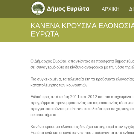
ΑΡΧΙΚΗ
Δ
ΚΑΝΈΝΑ ΚΡΟΎΣΜΑ ΕΛΟΝΟΣΊ
ΕΥΡΏΤΑ
Ο Δήμαρχος Ευρώτα, απαντώντας σε πρόσφατα δημοσιεύματα
σε συναγερμό ούτε σε κίνδυνο αναφορικά με την νόσο της ε
Πιο συγκεκριμένα, τα τελευταία έτη τα κρούσματα ελονοσ
καταπολέμησης των κουνουπιών.
Ειδικότερα, από τα έτη 2011 και 2012 και πιο στοχευμένα τ
προγράμματα προνυμφοκτονίας και ακμαιοκτονίας τόσο με ε
πραγματοποιούνται με drones και ελικόπτερα σε χαρτογραφη
οικοσυστήματα .
Κανένα κρούσμα ελονοσίας δεν έχει καταγραφεί στον εγχώρι
Ευρώτα ενώ και οι εργάτες γης που προέρχονται από ενδημι