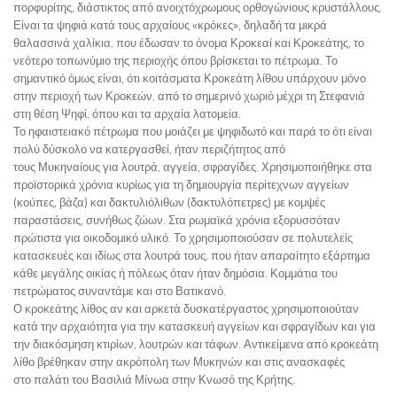
πορφυρίτης, διάστικτος από ανοιχτόχρωμους ορθογώνιους κρυστάλλους.
Είναι τα ψηφιά κατά τους αρχαίους «κρόκες», δηλαδή τα μικρά
θαλασσινά χαλίκια, που έδωσαν το όνομα Κροκεαί και Κροκεάτης, το
νεότερο τοπωνύμιο της περιοχής όπου βρίσκεται το πέτρωμα. Το
σημαντικό όμως είναι, ότι κοιτάσματα Κροκεάτη λίθου υπάρχουν μόνο
στην περιοχή των Κροκεών, από το σημερινό χωριό μέχρι τη Στεφανιά
στη θέση Ψηφί, όπου και τα αρχαία λατομεία.
Το ηφαιστειακό πέτρωμα που μοιάζει με ψηφιδωτό και παρά το ότι είναι
πολύ δύσκολο να κατεργασθεί, ήταν περιζήτητος από
τους Μυκηναίους για λουτρά, αγγεία, σφραγίδες. Χρησιμοποιήθηκε στα
προϊστορικά χρόνια κυρίως για τη δημιουργία περίτεχνων αγγείων
(κούπες, βάζα) και δακτυλιόλιθων (δακτυλόπετρες) με κομψές
παραστάσεις, συνήθως ζώων. Στα ρωμαϊκά χρόνια εξορυσσόταν
πρώτιστα για οικοδομικό υλικό. Το χρησιμοποιούσαν σε πολυτελείς
κατασκευές και ιδίως στα λουτρά τους, που ήταν απαραίτητο εξάρτημα
κάθε μεγάλης οικίας ή πόλεως όταν ήταν δημόσια. Κομμάτια του
πετρώματος συναντάμε και στο Βατικανό.
Ο κροκεάτης λίθος αν και αρκετά δυσκατέργαστος χρησιμοποιούταν
κατά την αρχαιότητα για την κατασκευή αγγείων και σφραγίδων και για
την διακόσμηση κτιρίων, λουτρών και τάφων. Αντικείμενα από κροκεάτη
λίθο βρέθηκαν στην ακρόπολη των Μυκηνών και στις ανασκαφές
στο παλάτι του Βασιλιά Μίνωα στην Κνωσό της Κρήτης.