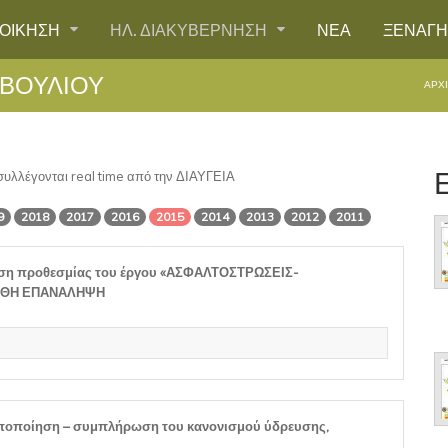
ΙΟΙΚΗΣΗ
ΗΛ. ΔΙΑΚΥΒΕΡΝΗΣΗ
ΝΕΑ
ΞΕΝΑΓ
ΒΟΥΛΙΟΥ
ΑΡΧ
 συλλέγονται real time από την ΔΙΑΥΓΕΙΑ
9
2018
2017
2016
2015
2014
2013
2012
2011
αση προθεσμίας του έργου «ΑΣΦΑΛΤΟΣΤΡΩΣΕΙΣ-
ΟΡΘΗ ΕΠΑΝΑΛΗΨΗ
οποποίηση – συμπλήρωση του κανονισμού ύδρευσης,