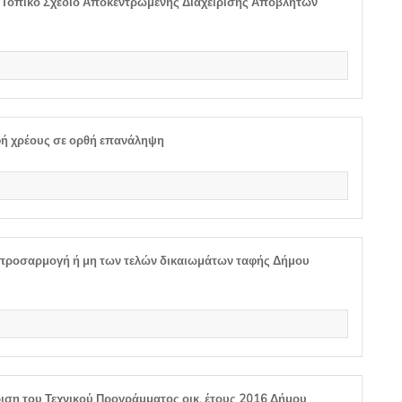
 Τοπικό Σχέδιο Αποκεντρωμένης Διαχείρισης Αποβλήτων
φή χρέους σε ορθή επανάληψη
απροσαρμογή ή μη των τελών δικαιωμάτων ταφής Δήμου
ιση του Τεχνικού Προγράμματος οικ. έτους 2016 Δήμου