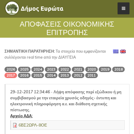
ΑΠΟΦΑΣΕΙΣ ΟΙΚΟΝΟΜΙΚΗΣ
ΕΠΙΤΡΟΠΗΣ
ΣΗΜΑΝΤΙΚΗ ΠΑΡΑΤΗΡΗΣΗ:
Τα στοιχεία που εμφανίζονται
συλλέγονται real time από την ΔΙΑΥΓΕΙΑ
2026
2025
2024
2023
2022
2021
2020
2019
2018
2017
2016
2015
2014
2013
2012
2011
29-12-2017 12:34:46
-
Λήψη απόφασης περί εξώδικου ή μη
συμβιβασμού με την εταιρεία χρυσός οδηγός- έντυπη και
ηλεκτρονική πληροφόρηση α.ε. και διάθεση σχετικής
πίστωσης.
Αρχείο ΑΔΑ:
6ΒΣ2ΩΡΛ-8ΟΕ