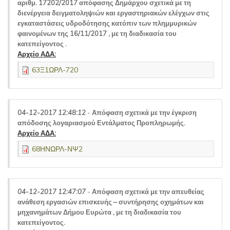
αριθμ. 17202/2017 απόφασης Δημάρχου σχετικά με τη
διενέργεια δειγματοληψιών και εργαστηριακών ελέγχων στις
εγκαταστάσεις υδροδότησης κατόπιν των πλημμυρικών
φαινομένων της 16/11/2017 , με τη διαδικασία του
κατεπείγοντος .
Αρχείο ΑΔΑ:
63Ξ1ΩΡΛ-720
04-12-2017 12:48:12
-
Απόφαση σχετικά με την έγκριση
απόδοσης λογαριασμού Εντάλματος Προπληρωμής.
Αρχείο ΑΔΑ:
68ΗΝΩΡΛ-ΝΨ2
04-12-2017 12:47:07
-
Απόφαση σχετικά με την απευθείας
ανάθεση εργασιών επισκευής – συντήρησης οχημάτων και
μηχανημάτων Δήμου Ευρώτα , με τη διαδικασία του
κατεπείγοντος.