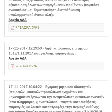
αξιοποίηση όλων των παραγόμενων προϊόντων (κομπόστ -
ανακυκλώσιμα- δεματοποίηση & αποθήκευση
υπολειμματικού όγκου, κλπ)»
Αρχείο ΑΔΑ:
7Γ1ΛΩΡΛ-ΧΨ5
17-11-2017 12:29:50
-
Λήψη απόφασης επί της αρ.
1519/1.11.2017 εισαγγελικής παραγγελίας .
Αρχείο ΑΔΑ:
Ψ6Ζ4ΩΡΛ-2ΝΞ
17-11-2017 10:04:22
-
Έγκριση μητρώου ιδιοκτητών
(εταιρειών- φυσικών προσώπων) οχημάτων και
μηχανημάτων έργων για την αντιμετώπιση εκτάκτων αναγκών
(από πλημμύρες, χιονοπτώσεις - παγετό, κατολισθήσεις,
πυρκαγιές και λοιπές καταστροφές) στην περιοχή ευθύνης
του Δήμου Ευρώτα για το χρονικό διάστημα έως 31/10/2018.