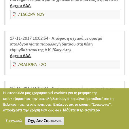
Αρχείο ΑΔΑ:
71Δ0ΩΡΛ-Ν2Υ
17-11-2017 10:02:54
-
Απόφαση σχετικά με ορισμό
υπολόγου για τη παραλλαγή δικτύου στη θέση
«Αμυγδαλίτσα» της Δ.Κ. Βλαχιώτη».
Αρχείο ΑΔΑ:
7ΘΛΟΩΡΛ-42Ο
16-11-2017 15:05:37
-
Απόφαση σχετικά με την κατάρτιση
Η ιστοσελίδα μας χρησιμοποιεί cookies για τη μέτρηση της
όρων διαγωνισμού της υπηρεσίας με τίτλο : «Υπηρεσίες
επισκεψιμότητας, την ασφαλή λειτουργία, τη μέγιστη απόδοσή και τη
Τεχνικού Ασφαλείας».
βελτίωση της περιήγησής σας. Επιλέγοντας το κουμπί "Συμφωνώ",
Αρχείο ΑΔΑ:
Μάθετε περισσότερα
αποδέχεστε την χρήση των cookies.
6Η58ΩΡΛ-ΞΦΡ
Συμφωνώ
Όχι, Δεν Συμφωνώ