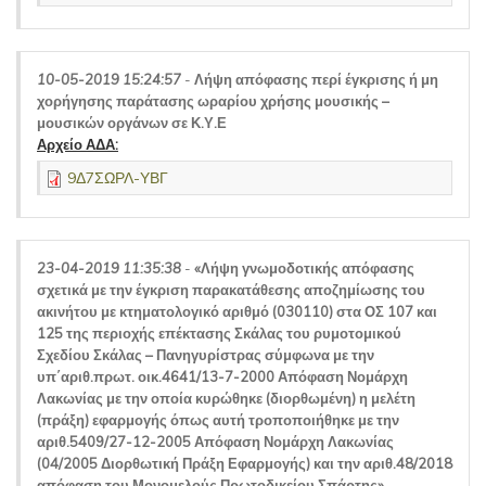
10-05-2019 15:24:57
-
Λήψη απόφασης περί έγκρισης ή μη
χορήγησης παράτασης ωραρίου χρήσης μουσικής –
μουσικών οργάνων σε Κ.Υ.Ε
Αρχείο ΑΔΑ:
9Δ7ΣΩΡΛ-ΥΒΓ
23-04-2019 11:35:38
-
«Λήψη γνωμοδοτικής απόφασης
σχετικά με την έγκριση παρακατάθεσης αποζημίωσης του
ακινήτου με κτηματολογικό αριθμό (030110) στα ΟΣ 107 και
125 της περιοχής επέκτασης Σκάλας του ρυμοτομικού
Σχεδίου Σκάλας – Πανηγυρίστρας σύμφωνα με την
υπ΄αριθ.πρωτ. οικ.4641/13-7-2000 Απόφαση Νομάρχη
Λακωνίας με την οποία κυρώθηκε (διορθωμένη) η μελέτη
(πράξη) εφαρμογής όπως αυτή τροποποιήθηκε με την
αριθ.5409/27-12-2005 Απόφαση Νομάρχη Λακωνίας
(04/2005 Διορθωτική Πράξη Εφαρμογής) και την αριθ.48/2018
απόφαση του Μονομελούς Πρωτοδικείου Σπάρτης».