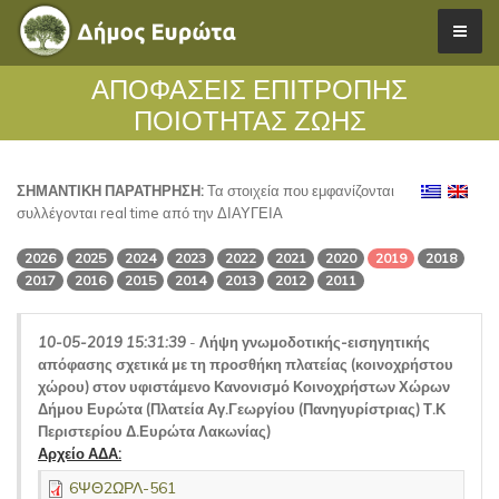
ΑΠΟΦΑΣΕΙΣ ΕΠΙΤΡΟΠΗΣ
ΠΟΙΟΤΗΤΑΣ ΖΩΗΣ
ΣΗΜΑΝΤΙΚΗ ΠΑΡΑΤΗΡΗΣΗ:
Τα στοιχεία που εμφανίζονται
συλλέγονται real time από την ΔΙΑΥΓΕΙΑ
2026
2025
2024
2023
2022
2021
2020
2019
2018
2017
2016
2015
2014
2013
2012
2011
10-05-2019 15:31:39
-
Λήψη γνωμοδοτικής-εισηγητικής
απόφασης σχετικά με τη προσθήκη πλατείας (κοινοχρήστου
χώρου) στον υφιστάμενο Κανονισμό Κοινοχρήστων Χώρων
Δήμου Ευρώτα (Πλατεία Αγ.Γεωργίου (Πανηγυρίστριας) Τ.Κ
Περιστερίου Δ.Ευρώτα Λακωνίας)
Αρχείο ΑΔΑ:
6ΨΘ2ΩΡΛ-561