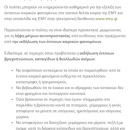
Οι πολίτες μπορούν να ενημερώνονται καθημερινά για την εξέλιξη των
έκτακτων καιρικών φαινομένων στα τακτικά δελτία καιρού της ΕΜΥ και
στην ιστοσελίδα της ΕΜΥ στην ηλεκτρονική διεύθυνση
www.emy.gr
.
Παρακαλούνται οι πολίτες να είναι ιδιαίτερα προσεκτικοί, μεριμνώντας
για τη
λήψη μέτρων αυτοπροστασίας
από κινδύνους που προέρχονται
από
την εκδήλωση των έντονων καιρικών φαινομένων
.
Ειδικότερα, σε περιοχές όπου προβλέπεται η
εκδήλωση έντονων
βροχοπτώσεων, καταιγίδων ή θυελλωδών ανέμων:
Να ασφαλίσουν αντικείμενα τα οποία αν παρασυρθούν από τα
έντονα καιρικά φαινόμενα ενδέχεται να προκαλέσουν
καταστροφές ή τραυματισμούς.
Να βεβαιωθούν ότι τα λούκια και οι υδρορροές των κατοικιών δεν
είναι φραγμένα και λειτουργούν κανονικά.
Όσοι βρίσκονται σε περιοχές που έχουν πλημμυρίσει στο
παρελθόν ή βρίσκονται κοντά σε ποταμούς, χείμαρρους ή ακτές,
αποφύγετε να μείνετε σε υπόγειους, ημιυπόγειους και ισόγειους
χώρους.
Να αποφεύγουν να διασχίζουν χειμάρρους και ρέματα, πεζή ή με
όχημα, κατά τη διάρκεια καταιγίδων και βροχοπτώσεων, αλλά και