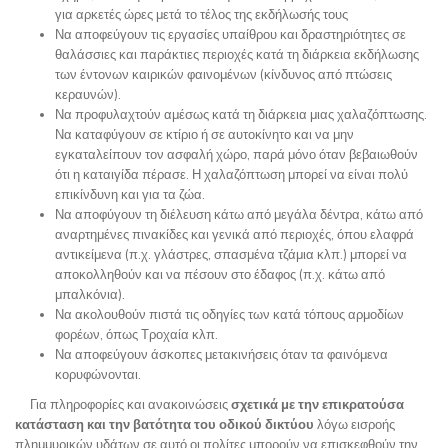
για αρκετές ώρες μετά το τέλος της εκδήλωσής τους
Να αποφεύγουν τις εργασίες υπαίθρου και δραστηριότητες σε
θαλάσσιες και παράκτιες περιοχές κατά τη διάρκεια εκδήλωσης
των έντονων καιρικών φαινομένων (κίνδυνος από πτώσεις
κεραυνών).
Να προφυλαχτούν αμέσως κατά τη διάρκεια μιας χαλαζόπτωσης.
Να καταφύγουν σε κτίριο ή σε αυτοκίνητο και να μην
εγκαταλείπουν τον ασφαλή χώρο, παρά μόνο όταν βεβαιωθούν
ότι η καταιγίδα πέρασε. Η χαλαζόπτωση μπορεί να είναι πολύ
επικίνδυνη και για τα ζώα.
Να αποφύγουν τη διέλευση κάτω από μεγάλα δέντρα, κάτω από
αναρτημένες πινακίδες και γενικά από περιοχές, όπου ελαφρά
αντικείμενα (π.χ. γλάστρες, σπασμένα τζάμια κλπ.) μπορεί να
αποκολληθούν και να πέσουν στο έδαφος (π.χ. κάτω από
μπαλκόνια).
Να ακολουθούν πιστά τις οδηγίες των κατά τόπους αρμοδίων
φορέων, όπως Τροχαία κλπ.
Να αποφεύγουν άσκοπες μετακινήσεις όταν τα φαινόμενα
κορυφώνονται.
Για πληροφορίες και ανακοινώσεις
σχετικά με την επικρατούσα
κατάσταση και την βατότητα του οδικού δικτύου
λόγω εισροής
πλημμυρικών υδάτων σε αυτό οι πολίτες μπορούν να επισκεφθούν την