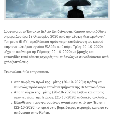
Σύμφωνα με το
Έκτακτο Δελτίο Επιδείνωσης Καιρού
που εκδόθηκε
σήμερα Δευτέρα 19 Οκτωβρίου 2020 από την Εθνική Μετεωρολογική
Υπηρεσία (ΕΜΥ), προβλέπεται
πρόσκαιρη επιδείνωση
του καιρού
στην ανατολική και τη νότια Ελλάδα από αύριο Τρίτη (20-10-2020)
μέχρι το απόγευμα της Πέμπτης (22-10-2020)
με βροχές και
καταιγίδες
κατά τόπους
ισχυρές
που
πιθανώς να συνοδεύονται από
χαλαζοπτώσεις.
Πιο αναλυτικά θα επηρεαστούν:
Από
νωρίς το πρωί της Τρίτης (20-10-2020) η Κρήτη και
πιθανώς πρόσκαιρα τα νότια τμήματα της Πελοποννήσου.
Από τη
νύχτα της Τρίτης (20-10-2020)
η Εύβοια και από τις
πρωινές ώρες
της Τετάρτης (21-10-2020) οι δυτικές Κυκλάδες
.
Εξασθένηση των φαινομένων αναμένεται από την Πέμπτη
(22-10-2020) το πρωί στις βορειότερες περιοχές και από το
απόγευμα στην Κρήτη.