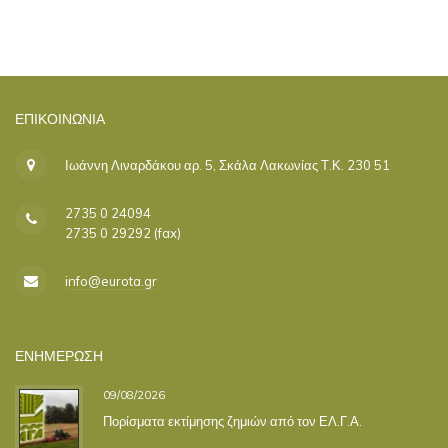
ΕΠΙΚΟΙΝΩΝΊΑ
Ιωάννη Λιναρδάκου αρ. 5, Σκάλα Λακωνίας Τ.Κ. 230 51
2735 0 24094
2735 0 29292 (fax)
info@eurota.gr
ΕΝΗΜΕΡΩΣΗ
09/08/2026
Πορίσματα εκτίμησης ζημιών από τον ΕΛ.Γ.Α.