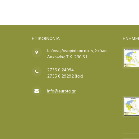
ΕΠΙΚΟΙΝΩΝΊΑ
ΕΝΗΜΕ
Ιωάννη Λιναρδάκου αρ. 5, Σκάλα
Λακωνίας Τ.Κ. 230 51
2735 0 24094
2735 0 29292 (fax)
info@eurota.gr