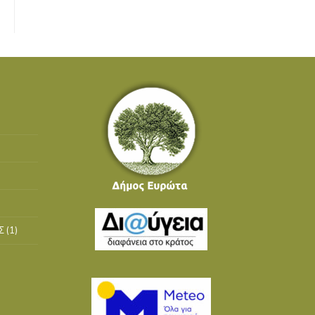
Σ
(1)