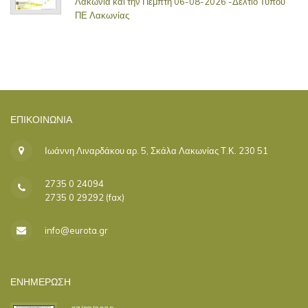
Λακωνία και την Πέμπτη 06-08-2026 -Δελτίο Τύπου
ΠΕ Λακωνίας
ΕΠΙΚΟΙΝΩΝΊΑ
Ιωάννη Λιναρδάκου αρ. 5, Σκάλα Λακωνίας Τ.Κ. 230 51
2735 0 24094
2735 0 29292 (fax)
info@eurota.gr
ΕΝΗΜΕΡΩΣΗ