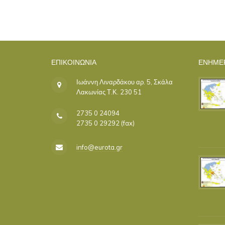
ΕΠΙΚΟΙΝΩΝΊΑ
ΕΝΗΜΕ
Ιωάννη Λιναρδάκου αρ. 5, Σκάλα
Λακωνίας Τ.Κ. 230 51
2735 0 24094
2735 0 29292 (fax)
info@eurota.gr