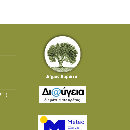
Σ
(1)