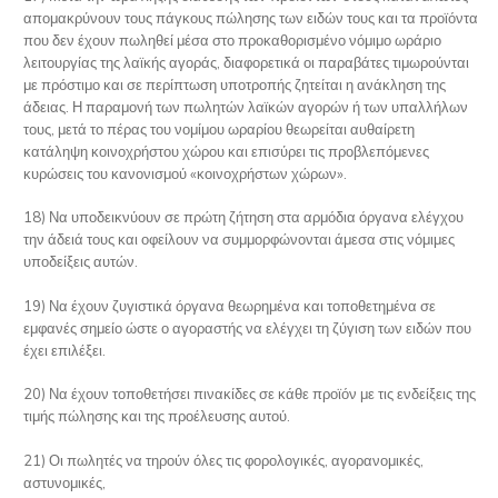
απομακρύνουν τους πάγκους πώλησης των ειδών τους και τα προϊόντα
που δεν έχουν πωληθεί μέσα στο προκαθορισμένο νόμιμο ωράριο
λειτουργίας της λαϊκής αγοράς, διαφορετικά οι παραβάτες τιμωρούνται
με πρόστιμο και σε περίπτωση υποτροπής ζητείται η ανάκληση της
άδειας. Η παραμονή των πωλητών λαϊκών αγορών ή των υπαλλήλων
τους, μετά το πέρας του νομίμου ωραρίου θεωρείται αυθαίρετη
κατάληψη κοινοχρήστου χώρου και επισύρει τις προβλεπόμενες
κυρώσεις του κανονισμού «κοινοχρήστων χώρων».
18) Να υποδεικνύουν σε πρώτη ζήτηση στα αρμόδια όργανα ελέγχου
την άδειά τους και οφείλουν να συμμορφώνονται άμεσα στις νόμιμες
υποδείξεις αυτών.
19) Να έχουν ζυγιστικά όργανα θεωρημένα και τοποθετημένα σε
εμφανές σημείο ώστε ο αγοραστής να ελέγχει τη ζύγιση των ειδών που
έχει επιλέξει.
20) Να έχουν τοποθετήσει πινακίδες σε κάθε προϊόν με τις ενδείξεις της
τιμής πώλησης και της προέλευσης αυτού.
21) Οι πωλητές να τηρούν όλες τις φορολογικές, αγορανομικές,
αστυνομικές,