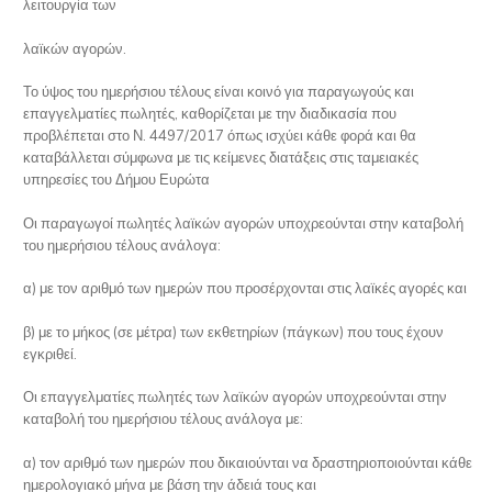
λειτουργία των
λαϊκών αγορών.
Το ύψος του ημερήσιου τέλους είναι κοινό για παραγωγούς και
επαγγελματίες πωλητές, καθορίζεται με την διαδικασία που
προβλέπεται στο Ν. 4497/2017 όπως ισχύει κάθε φορά και θα
καταβάλλεται σύμφωνα με τις κείμενες διατάξεις στις ταμειακές
υπηρεσίες του Δήμου Ευρώτα
Οι παραγωγοί πωλητές λαϊκών αγορών υποχρεούνται στην καταβολή
του ημερήσιου τέλους ανάλογα:
α) με τον αριθμό των ημερών που προσέρχονται στις λαϊκές αγορές και
β) με το μήκος (σε μέτρα) των εκθετηρίων (πάγκων) που τους έχουν
εγκριθεί.
Οι επαγγελματίες πωλητές των λαϊκών αγορών υποχρεούνται στην
καταβολή του ημερήσιου τέλους ανάλογα με:
α) τον αριθμό των ημερών που δικαιούνται να δραστηριοποιούνται κάθε
ημερολογιακό μήνα με βάση την άδειά τους και