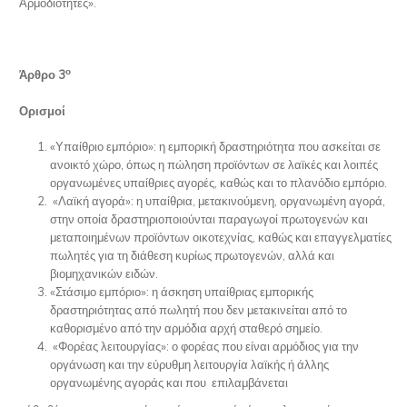
Αρμοδιότητες».
ο
Άρθρο 3
Ορισμοί
«Υπαίθριο εμπόριο»: η εμπορική δραστηριότητα που ασκείται σε
ανοικτό χώρο, όπως η πώληση προϊόντων σε λαϊκές και λοιπές
οργανωμένες υπαίθριες αγορές, καθώς και το πλανόδιο εμπόριο.
«Λαϊκή αγορά»: η υπαίθρια, μετακινούμενη, οργανωμένη αγορά,
στην οποία δραστηριοποιούνται παραγωγοί πρωτογενών και
μεταποιημένων προϊόντων οικοτεχνίας, καθώς και επαγγελματίες
πωλητές για τη διάθεση κυρίως πρωτογενών, αλλά και
βιομηχανικών ειδών.
«Στάσιμο εμπόριο»: η άσκηση υπαίθριας εμπορικής
δραστηριότητας από πωλητή που δεν μετακινείται από το
καθορισμένο από την αρμόδια αρχή σταθερό σημείο.
«Φορέας λειτουργίας»: ο φορέας που είναι αρμόδιος για την
οργάνωση και την εύρυθμη λειτουργία λαϊκής ή άλλης
οργανωμένης αγοράς και που επιλαμβάνεται