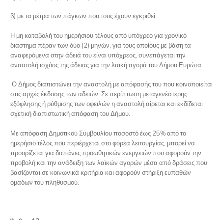
β) με τα μέτρα των πάγκων που τους έχουν εγκριθεί.
Η μη καταβολή του ημερήσιου τέλους από υπόχρεο για χρονικό
διάστημα πέραν των δύο (2) μηνών, για τους οποίους με βάση τα
αναφερόμενα στην άδειά του είναι υπόχρεος, συνεπάγεται την
αναστολή ισχύος της άδειας για την λαϊκή αγορά του Δήμου Ευρώτα.
Ο Δήμος διαπιστώνει την αναστολή με απόφασής του που κοινοποιείται
στις αρχές έκδοσης των αδειών. Σε περίπτωση μεταγενέστερης
εξόφλησης ή ρύθμισης των οφειλών η αναστολή αίρεται και εκδίδεται
σχετική διαπιστωτική απόφαση του Δήμου.
Με απόφαση Δημοτικού Συμβουλίου ποσοστό έως 25% από το
ημερήσιο τέλος που περιέρχεται στο φορέα λειτουργίας, μπορεί να
προορίζεται για δαπάνες προωθητικών ενεργειών που αφορούν την
προβολή και την ανάδειξη των λαϊκών αγορών μέσα από δράσεις που
βασίζονται σε κοινωνικά κριτήρια και αφορούν στήριξη ευπαθών
ομάδων του πληθυσμού.