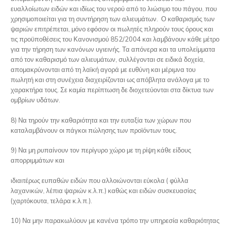
ευαλλοίωτων ειδών και ιδίως του νερού από το λιώσιμο του πάγου, που
χρησιμοποιείται για τη συντήρηση των αλιευμάτων. Ο καθαρισμός των
ψαριών επιτρέπεται, μόνο εφόσον οι πωλητές πληρούν τους όρους και
τις προϋποθέσεις του Κανονισμού 852/2004 και λαμβάνουν κάθε μέτρο
για την τήρηση των κανόνων υγιεινής. Τα απόνερα και τα υπολείμματα
από τον καθαρισμό των αλιευμάτων, συλλέγονται σε ειδικά δοχεία,
απομακρύνονται από τη λαϊκή αγορά με ευθύνη και μέριμνα του
πωλητή και στη συνέχεια διαχειρίζονται ως απόβλητα ανάλογα με το
χαρακτήρα τους. Σε καμία περίπτωση δε διοχετεύονται στα δίκτυα των
ομβρίων υδάτων.
8) Να τηρούν την καθαριότητα και την ευταξία των χώρων που
καταλαμβάνουν οι πάγκοι πώλησης των προϊόντων τους.
9) Να μη ρυπαίνουν τον περίγυρο χώρο με τη ρίψη κάθε είδους
απορριμμάτων και
ιδιαιτέρως ευπαθών ειδών που αλλοιώνονται εύκολα ( φύλλα
λαχανικών, λέπια ψαριών κ.λ.π.) καθώς και ειδών συσκευασίας
(χαρτόκουτα, τελάρα κ.λ.π.).
10) Να μην παρακωλύουν με κανένα τρόπο την υπηρεσία καθαριότητας