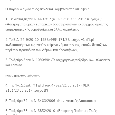
Ο παρών διαγωνισμός εκδίδεται λαμβάνοντας υπ’ όψιν :
1. Τις διατάξεις του Ν. 4497/17 (ΦΕΚ 171/13.11.2017 τεύχος Α'):
«Άσκηση υπαίθριων εμπορικών δραστηριοτήτων, εκσυγχρονισμός της
επιμελητηριακής νομοθεσίας και άλλες διατάξεις»,
2. Το Β.Δ. 24-9/20-10-1958 (ΦΕΚ 171/58 τεύχος Α): «Περί
κωδικοποιήσεως εις ενιαίον κείμενο νόμου των ισχυουσών διατάξεων
περί των προσόδων των Δήμων και Κοινοτήτων»,
3. Το άρθρο 3 του Ν. 1080/80: «Τέλος χρήσεως πεζοδρομίων, πλατειών
και λοιπών
κοινοχρήστων χώρων»,
4. Την Υγ. Διάταξη Υ1γ/Γ.Π/οικ.47829/21.06.2017 (ΦΕΚ
2161/23.06.2017 τεύχος Β')
5. Το άρθρο 79 του Ν. 3463/2006: «Κανονιστικές Αποφάσεις»,
6. Το άρθρο 73 του Ν. 3852/2010: «Επιτροπή Ποιότητας Ζωής –