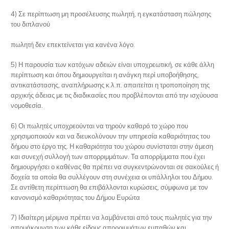
4) Σε περίπτωση μη προσέλευσης πωλητή, η εγκατάσταση πώλησης
του διπλανού
πωλητή δεν επεκτείνεται για κανένα λόγο.
5) Η παρουσία των κατόχων αδειών είναι υποχρεωτική, σε κάθε άλλη
περίπτωση και όπου δημιουργείται η ανάγκη περί υποβοήθησης,
αντικατάστασης, αναπλήρωσης κ.λ.π. απαιτείται η τροποποίηση της
αρχικής άδειας με τις διαδικασίες που προβλέπονται από την ισχύουσα
νομοθεσία.
6) Οι πωλητές υποχρεούνται να τηρούν καθαρό το χώρο που
χρησιμοποιούν και να διευκολύνουν την υπηρεσία καθαριότητας του
δήμου στο έργο της. Η καθαριότητα του χώρου συνίσταται στην άμεση
και συνεχή συλλογή των απορριμμάτων. Τα απορρίμματα που έχει
δημιουργήσει ο καθένας θα πρέπει να συγκεντρώνονται σε σακούλες ή
δοχεία τα οποία θα συλλέγουν στη συνέχεια οι υπάλληλοι του Δήμου.
Σε αντίθετη περίπτωση θα επιβάλλονται κυρώσεις, σύμφωνα με τον
κανονισμό καθαριότητας του Δήμου Ευρώτα
7) Ιδιαίτερη μέριμνα πρέπει να λαμβάνεται από τους πωλητές για την
απομάκρυνση των κάθε είδους απορριμμάτων ευπαθών και