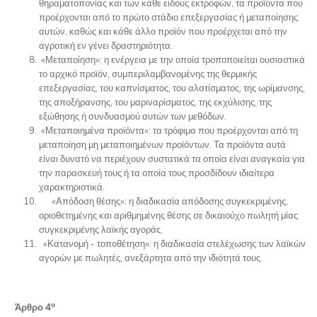
θηραματοπονίας και των κάθε είδους εκτροφών, τα προϊόντα που
προέρχονται από το πρώτο στάδιο επεξεργασίας ή μεταποίησης
αυτών, καθώς και κάθε άλλο προϊόν που προέρχεται από την
αγροτική εν γένει δραστηριότητα.
«Μεταποίηση»: η ενέργεια με την οποία τροποποιείται ουσιαστικά
το αρχικό προϊόν, συμπεριλαμβανομένης της θερμικής
επεξεργασίας, του καπνίσματος, του αλατίσματος, της ωρίμανσης,
της αποξήρανσης, του μαριναρίσματος, της εκχύλισης, της
εξώθησης ή συνδυασμού αυτών των μεθόδων.
«Μεταποιημένα προϊόντα»: τα τρόφιμα που προέρχονται από τη
μεταποίηση μη μεταποιημένων προϊόντων. Τα προϊόντα αυτά
είναι δυνατό να περιέχουν συστατικά τα οποία είναι αναγκαία για
την παρασκευή τους ή τα οποία τους προσδίδουν ιδιαίτερα
χαρακτηριστικά.
«Απόδοση θέσης»: η διαδικασία απόδοσης συγκεκριμένης,
οριοθετημένης και αριθμημένης θέσης σε δικαιούχο πωλητή μίας
συγκεκριμένης λαϊκής αγοράς.
«Κατανομή - τοποθέτηση»: η διαδικασία στελέχωσης των λαϊκών
αγορών με πωλητές, ανεξάρτητα από την ιδιότητά τους.
ο
Άρθρο 4