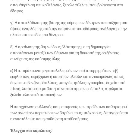
απομάκρυνση πευκοβελόνας, ξερών φύλλων που βρίσκονται στο
έδαφος.
γ) Η αποκλάδωση της βάσης της κόμης των δέντρων και αύξηση του
ύψους έναρξής της από την επιφάνεια του εδάφους, ανάλογα με την
ηλικία και το είδος του δέντρου.
δ) Η αραίωση της θαμνώδους βλάστησης με τη δημιουργία
αποστάσεων μεταξύ των θάμνων για τη διακοπή της οριζόντιας
συνέχειας της καύσιμης ύλης
ε) Η απομάκρυνση εγκαταλελειμμένων: εα) απορριμμάτων, εβ)
εύφλεκτων, εκρήξιμων ή καυστών υλικών και αντικειμένων, όπως
δοχεία με βενζίνη, διαλύτες, μπογιές, φιάλες υγραερίου, δοχεία υπό
πίεση, λιπάσματα με βάση το νιτρικό αμμώνιο, έπιπλα, στρώματα,
ξυλεία, ελαστικά αυτοκινήτων.
Η υποχρέωση συλλογής και μεταφοράς των προϊόντων καθαρισμού
των ανωτέρω περιπτώσεων βαρύνει τους υπόχρεους. Απαγορεύεται
η εγκατάλειψη και η αυθαίρετη απόθεσή τους.
Έλεγχοι και κυρώσεις: