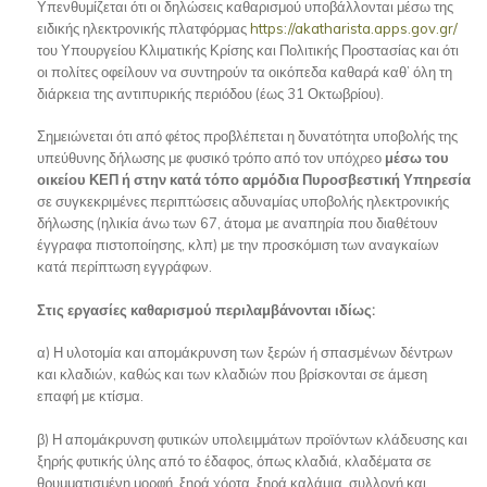
Υπενθυμίζεται ότι οι δηλώσεις καθαρισμού υποβάλλονται μέσω της
ειδικής ηλεκτρονικής πλατφόρμας
https://akatharista.apps.gov.gr/
του Υπουργείου Κλιματικής Κρίσης και Πολιτικής Προστασίας και ότι
οι πολίτες οφείλουν να συντηρούν τα οικόπεδα καθαρά καθ’ όλη τη
διάρκεια της αντιπυρικής περιόδου (έως 31 Οκτωβρίου).
Σημειώνεται ότι από φέτος προβλέπεται η δυνατότητα υποβολής της
υπεύθυνης δήλωσης με φυσικό τρόπο από τον υπόχρεο
μέσω του
οικείου ΚΕΠ ή στην κατά τόπο αρμόδια Πυροσβεστική Υπηρεσία
σε συγκεκριμένες περιπτώσεις αδυναμίας υποβολής ηλεκτρονικής
δήλωσης (ηλικία άνω των 67, άτομα με αναπηρία που διαθέτουν
έγγραφα πιστοποίησης, κλπ) με την προσκόμιση των αναγκαίων
κατά περίπτωση εγγράφων.
Στις εργασίες καθαρισμού περιλαμβάνονται ιδίως:
α) Η υλοτομία και απομάκρυνση των ξερών ή σπασμένων δέντρων
και κλαδιών, καθώς και των κλαδιών που βρίσκονται σε άμεση
επαφή με κτίσμα.
β) Η απομάκρυνση φυτικών υπολειμμάτων προϊόντων κλάδευσης και
ξηρής φυτικής ύλης από το έδαφος, όπως κλαδιά, κλαδέματα σε
θρυμματισμένη μορφή, ξηρά χόρτα, ξηρά καλάμια, συλλογή και