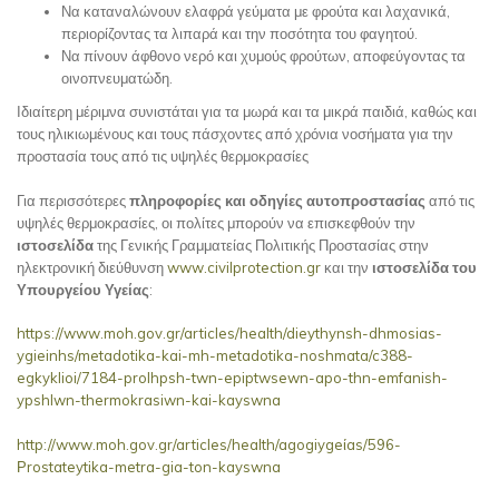
Να καταναλώνουν ελαφρά γεύματα με φρούτα και λαχανικά,
περιορίζοντας τα λιπαρά και την ποσότητα του φαγητού.
Να πίνουν άφθονο νερό και χυμούς φρούτων, αποφεύγοντας τα
οινοπνευματώδη.
Ιδιαίτερη μέριμνα συνιστάται για τα μωρά και τα μικρά παιδιά, καθώς και
τους ηλικιωμένους και τους πάσχοντες από χρόνια νοσήματα για την
προστασία τους από τις υψηλές θερμοκρασίες
Για περισσότερες
πληροφορίες και οδηγίες αυτοπροστασίας
από τις
υψηλές θερμοκρασίες, οι πολίτες μπορούν να επισκεφθούν την
ιστοσελίδα
της Γενικής Γραμματείας Πολιτικής Προστασίας στην
ηλεκτρονική διεύθυνση
www.civilprotection.gr
και την
ιστοσελίδα του
Υπουργείου Υγείας
:
https://www.moh.gov.gr/articles/health/dieythynsh-dhmosias-
ygieinhs/metadotika-kai-mh-metadotika-noshmata/c388-
egkyklioi/7184-prolhpsh-twn-epiptwsewn-apo-thn-emfanish-
ypshlwn-thermokrasiwn-kai-kayswna
http://www.moh.gov.gr/articles/heaIth/agogiygeίas/596-
Ρrostateytika-metra-gia-ton-kayswna