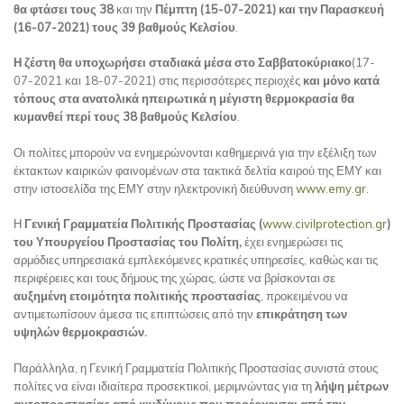
θα φτάσει τους 38
και την
Πέμπτη (15-07-2021) και την Παρασκευή
(16-07-2021) τους 39 βαθμούς Κελσίου
.
Η ζέστη θα υποχωρήσει σταδιακά μέσα στο Σαββατοκύριακο
(17-
07-2021 και 18-07-2021) στις περισσότερες περιοχές
και μόνο κατά
τόπους στα ανατολικά ηπειρωτικά η μέγιστη θερμοκρασία θα
κυμανθεί περί τους 38 βαθμούς Κελσίου
.
Οι πολίτες μπορούν να ενημερώνονται καθημερινά για την εξέλιξη των
έκτακτων καιρικών φαινομένων στα τακτικά δελτία καιρού της ΕΜΥ και
στην ιστοσελίδα της ΕΜΥ στην ηλεκτρονική διεύθυνση
www.emy.gr
.
Η
Γενική Γραμματεία Πολιτικής Προστασίας (
www.civilprotection.gr
)
του Υπουργείου Προστασίας του Πολίτη,
έχει ενημερώσει τις
αρμόδιες υπηρεσιακά εμπλεκόμενες κρατικές υπηρεσίες, καθώς και τις
περιφέρειες και τους δήμους της χώρας, ώστε να βρίσκονται σε
αυξημένη ετοιμότητα πολιτικής προστασίας
, προκειμένου να
αντιμετωπίσουν άμεσα τις επιπτώσεις από την
επικράτηση των
υψηλών θερμοκρασιών.
Παράλληλα, η Γενική Γραμματεία Πολιτικής Προστασίας συνιστά στους
πολίτες να είναι ιδιαίτερα προσεκτικοί, μεριμνώντας για τη
λήψη μέτρων
αυτοπροστασίας από
κινδύνους που προέρχονται από την