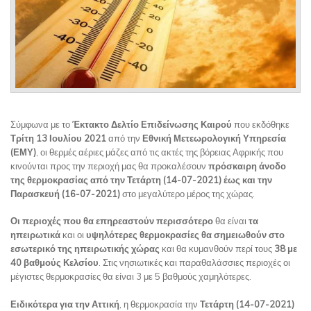
Σύμφωνα με το
Έκτακτο Δελτίο Επιδείνωσης Καιρού
που εκδόθηκε
Τρίτη 13 Ιουλίου 2021
από την
Εθνική Μετεωρολογική Υπηρεσία
(ΕΜΥ)
, οι θερμές αέριες μάζες από τις ακτές της βόρειας Αφρικής που
κινούνται προς την περιοχή μας θα προκαλέσουν
πρόσκαιρη άνοδο
της θερμοκρασίας
από την Τετάρτη (14-07-2021) έως και την
Παρασκευή (16-07-2021)
στο μεγαλύτερο μέρος της χώρας.
Οι περιοχές που θα επηρεαστούν περισσότερο
θα είναι
τα
ηπειρωτικά
και οι
υψηλότερες θερμοκρασίες θα σημειωθούν στο
εσωτερικό της ηπειρωτικής χώρας
και θα κυμανθούν περί τους
38 με
40 βαθμούς Κελσίου
. Στις νησιωτικές και παραθαλάσσιες περιοχές οι
μέγιστες θερμοκρασίες θα είναι 3 με 5 βαθμούς χαμηλότερες.
Ειδικότερα για την Αττική
, η θερμοκρασία την
Τετάρτη (14-07-2021)