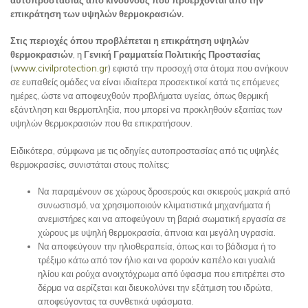
επικράτηση των υψηλών θερμοκρασιών.
Στις περιοχές όπου προβλέπεται η επικράτηση υψηλών
θερμοκρασιών
, η
Γενική Γραμματεία Πολιτικής Προστασίας
(
www.civilprotection.gr
) εφιστά την προσοχή στα άτομα που ανήκουν
σε ευπαθείς ομάδες να είναι ιδιαίτερα προσεκτικοί κατά τις επόμενες
ημέρες, ώστε να αποφευχθούν προβλήματα υγείας, όπως θερμική
εξάντληση και θερμοπληξία, που μπορεί να προκληθούν εξαιτίας των
υψηλών θερμοκρασιών που θα επικρατήσουν.
Ειδικότερα, σύμφωνα με τις οδηγίες αυτοπροστασίας από τις υψηλές
θερμοκρασίες, συνιστάται στους πολίτες:
Να παραμένουν σε χώρους δροσερούς και σκιερούς μακριά από
συνωστισμό, να χρησιμοποιούν κλιματιστικά μηχανήματα ή
ανεμιστήρες και να αποφεύγουν τη βαριά σωματική εργασία σε
χώρους με υψηλή θερμοκρασία, άπνοια και μεγάλη υγρασία.
Να αποφεύγουν την ηλιοθεραπεία, όπως και το βάδισμα ή το
τρέξιμο κάτω από τον ήλιο και να φορούν καπέλο και γυαλιά
ηλίου και ρούχα ανοιχτόχρωμα από ύφασμα που επιτρέπει στο
δέρμα να αερίζεται και διευκολύνει την εξάτμιση του ιδρώτα,
αποφεύγοντας τα συνθετικά υφάσματα.