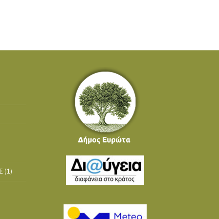
Σ
(1)