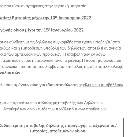
ες που είναι αναρτημένες στην ψηφιακή υπηρεσία
η
ασίας/ Εμπορίας μέχρι την 10
Ιανουαρίου 2022
η
γωγής οίνου μέχρι την 15
Ιανουαρίου 2022
 σε σύνδεση με τις δηλώσεις συγκομιδής που έχουν υποβληθεί από
καθώς και η εμπρόθεσμη υποβολή των δηλώσεων αποτελεί αναγκαία
ορία των αμπελοοινικών προϊόντων. Η υποβολή των εν λόγω
 περιπτώσεις που η παραγωγή είναι μηδενική. Η ποσότητα οίνου που
 συνολική ποσότητα που λαμβάνεται στο τέλος της κύριας αλκοολικής
ινολασπών
.
γοί που παράγουν
οίνο για ιδιοκατανάλωση
οφείλουν να υποβάλλουν
α
στις παρακάτω περιπτώσεις μη υποβολής των Δηλώσεων
ι Αποθεμάτων οίνου εντός των προβλεπόμενων προθεσμιών :
Καθυστέρηση υποβολής δήλωσης παραγωγής, επεξεργασίας/
εμπορίας, αποθεμάτων οίνου