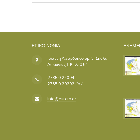
ΕΠΙΚΟΙΝΩΝΊΑ
ΕΝΗΜΕ
Ιωάννη Λιναρδάκου αρ. 5, Σκάλα
Λακωνίας Τ.Κ. 230 51
2735 0 24094
2735 0 29292 (fax)
info@eurota.gr