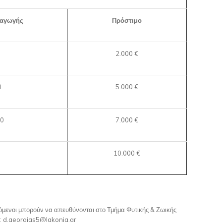
ραγωγής
Πρόστιμο
2.000 €
0
5.000 €
00
7.000 €
10.000 €
ρόμενοι μπορούν να απευθύνονται στο Τμήμα Φυτικής & Ζωικής
: d.georgias5@lakonia.gr