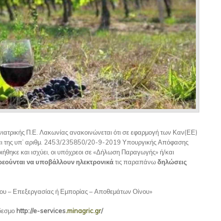
νιατρικής Π.Ε. Λακωνίας ανακοινώνεται ότι σε εφαρμογή των Καν(ΕΕ)
αι της υπ’ αριθμ. 2453/235850/20-9-2019 Υπουργικής Απόφασης
ηκε και ισχύει, οι υπόχρεοι σε «Δήλωση Παραγωγής» ή/και
εούνται να υποβάλλουν ηλεκτρονικά
τις παραπάνω
δηλώσεις
υ – Επεξεργασίας ή Εμπορίας – Αποθεμάτων Οίνου»
δεσμο
http://
e-
services
.minagric.gr
/