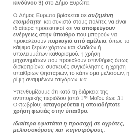
κινδύνου 3)
στο Δήμο Ευρώτα.
Ο Δήμος Ευρώτα βρίσκεται σε
αυξημένη
ετοιμότητα
και συνιστά στους πολίτες να είναι
ιδιαίτερα προσεκτικοί και
να αποφεύγουν
ενέργειες στην ύπαιθρο
που μπορούν να
προκαλέσουν
πυρκαγιά από αμέλεια
, όπως το
κάψιμο ξερών χόρτων και κλαδιών ή
υπολειμμάτων καθαρισμού, η χρήση
μηχανημάτων που προκαλούν σπινθήρες όπως
δισκοπρίονα, συσκευές συγκόλλησης, η χρήση
υπαίθριων ψησταριών, το κάπνισμα μελισσών, η
ρίψη αναμμένων τσιγάρων, κ.α.
Υπενθυμίζουμε ότι κατά τη διάρκεια της
ης
αντιπυρικής περιόδου (από 1
Μαϊου έως 31
Οκτωβρίου)
απαγορεύεται η οποιαδήποτε
χρήση φωτιάς στην ύπαιθρο
.
Ιδιαίτερα εφιστάται η προσοχή σε αγρότες,
μελισσοκόμους και κτηνοτρόφους
.