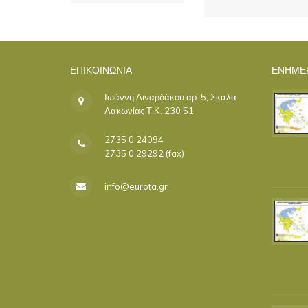
ΕΠΙΚΟΙΝΩΝΊΑ
ΕΝΗΜΕ
Ιωάννη Λιναρδάκου αρ. 5, Σκάλα
Λακωνίας Τ.Κ. 230 51
2735 0 24094
2735 0 29292 (fax)
info@eurota.gr