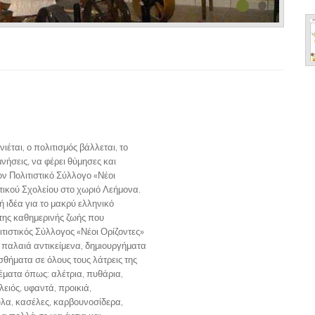
νιέται, ο πολιτισμός βάλλεται, το
νήσεις, να φέρει θύμησες και
ν Πολιτιστικό Σύλλογο «Νέοι
οτικού Σχολείου στο χωριό Λεήμονα.
κή ιδέα για το μακρύ ελληνικό
 της καθημερινής ζωής που
τιστικός Σύλλογος «Νέοι Ορίζοντες»
 παλαιά αντικείμενα, δημιουργήματα
σθήματα σε όλους τους λάτρεις της
έματα όπως: αλέτρια, πυθάρια,
ειός, υφαντά, προικιά,
λα, κασέλες, καρβουνοσίδερα,