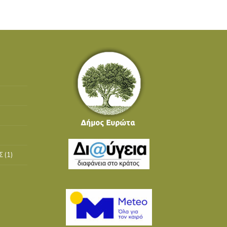
Σ
(1)