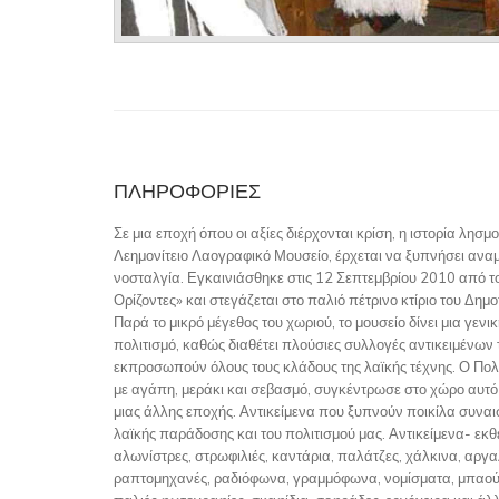
ΠΛΗΡΟΦΟΡΊΕΣ
Σε μια εποχή όπου οι αξίες διέρχονται κρίση, η ιστορία λησμο
Λεημονίτειο Λαογραφικό Μουσείο, έρχεται να ξυπνήσει αναμ
νοσταλγία. Εγκαινιάσθηκε στις 12 Σεπτεμβρίου 2010 από το
Ορίζοντες» και στεγάζεται στο παλιό πέτρινο κτίριο του Δημ
Παρά το μικρό μέγεθος του χωριού, το μουσείο δίνει μια γενι
πολιτισμό, καθώς διαθέτει πλούσιες συλλογές αντικειμένων
εκπροσωπούν όλους τους κλάδους της λαϊκής τέχνης. Ο Πολι
με αγάπη, μεράκι και σεβασμό, συγκέντρωσε στο χώρο αυτό
μιας άλλης εποχής. Αντικείμενα που ξυπνούν ποικίλα συναι
λαϊκής παράδοσης και του πολιτισμού μας. Αντικείμενα- εκθ
αλωνίστρες, στρωφιλιές, καντάρια, παλάτζες, χάλκινα, αργαλ
ραπτομηχανές, ραδιόφωνα, γραμμόφωνα, νομίσματα, μπαού