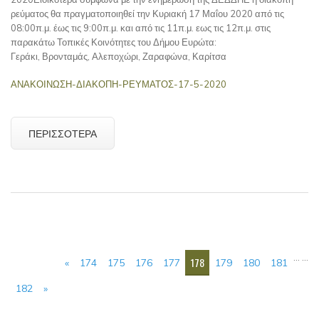
ρεύματος θα πραγματοποιηθεί την Κυριακή 17 Μαΐου 2020 από τις
08:00π.μ. έως τις 9:00π.μ. και από τις 11π.μ. εως τις 12π.μ. στις
παρακάτω Τοπικές Κοινότητες του Δήμου Ευρώτα:
Γεράκι, Βρονταμάς, Αλεποχώρι, Ζαραφώνα, Καρίτσα
ΑΝΑΚΟΙΝΩΣΗ-ΔΙΑΚΟΠΗ-ΡΕΥΜΑΤΟΣ-17-5-2020
ΠΕΡΙΣΣΌΤΕΡΑ
ΣΕΛΊΔΕΣ
…
…
178
«
174
175
176
177
179
180
181
182
»