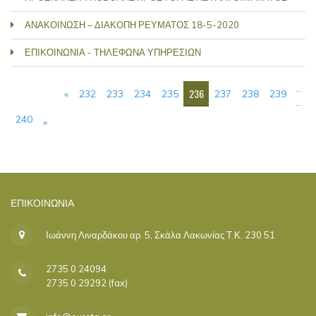
ΑΝΑΚΟΙΝΩΣΗ – ΔΙΑΚΟΠΗ ΡΕΥΜΑΤΟΣ 18-5-2020
ΕΠΙΚΟΙΝΩΝΙΑ - ΤΗΛΕΦΩΝΑ ΥΠΗΡΕΣΙΩΝ
ΣΕΛΊΔΕΣ
…
236
«
232
233
234
235
237
238
239
…
240
»
ΕΠΙΚΟΙΝΩΝΊΑ
Ιωάννη Λιναρδάκου αρ. 5, Σκάλα Λακωνίας Τ.Κ. 230 51
2735 0 24094
2735 0 29292 (fax)