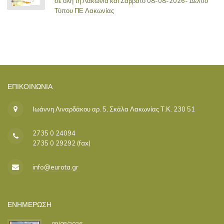
σε όλη τη Λακωνία και Σάββατο 08-08-2026- Δελτίο
Τύπου ΠΕ Λακωνίας
ΕΠΙΚΟΙΝΩΝΊΑ
Ιωάννη Λιναρδάκου αρ. 5, Σκάλα Λακωνίας Τ.Κ. 230 51
2735 0 24094
2735 0 29292 (fax)
info@eurota.gr
ΕΝΗΜΕΡΩΣΗ