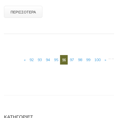
ΠΕΡΙΣΣΌΤΕΡΑ
ΣΕΛΊΔΕΣ
…
…
96
«
92
93
94
95
97
98
99
100
»
ΚΑΤΗΓΟΡΙΕΣ