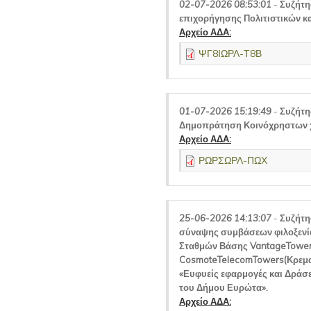
02-07-2026 08:53:01
-
Συζήτη
επιχορήγησης Πολιτιστικών κ
Αρχείο ΑΔΑ:
ΨΓ8ΙΩΡΛ-Τ8Β
01-07-2026 15:19:49
-
Συζήτη
Δημοπράτηση Κοινόχρηστων 
Αρχείο ΑΔΑ:
ΡΩΡΣΩΡΛ-ΠΩΧ
25-06-2026 14:13:07
-
Συζήτη
σύναψης συμβάσεων φιλοξενία
Σταθμών Βάσης VantageTowers
CosmoteTelecomTowers(Κρεμασ
«Ευφυείς εφαρμογές και Δράσ
του Δήμου Ευρώτα».
Αρχείο ΑΔΑ: