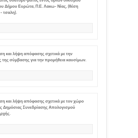
τος υδατορέ-ματος εντός ορίων οικισμού
ου Δήμου Ευρώτα, Π.Ε. Λακω- Νίας, (θέση
- τσαλη).
ση και λήψη απόφασης σχετικά με την
της σύμβασης για την προμήθεια καυσίμων.
ση και λήψη απόφασης σχετικά με τον χώρο
κής Δημόσιας Συνεδρίασης Απολογισμού
ρχής.