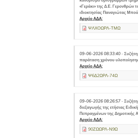
καθορισμό οριογραμμών τμήμα
«Γεράκι» της Δ.Ε. Γερονθρών τ
ιδιοκτησίας Παναγιώτας Μπού
Αρχείο ΑΔΑ:
ΨΛΧΟΩΡΛ-ΤΜΩ
09-06-2026 08:33:40
-
Συζήτη
παράταση χρόνου υλοποίησης 
Αρχείο ΑΔΑ:
Ψ6Δ2ΩΡΛ-74Ω
09-06-2026 08:26:57
-
Συζήτη
διεξαγωγής της ετήσιας Ειδι
Πεπραγμένων της Δημοτικής Α
Αρχείο ΑΔΑ:
90ΖΩΩΡΛ-Ν9Ω